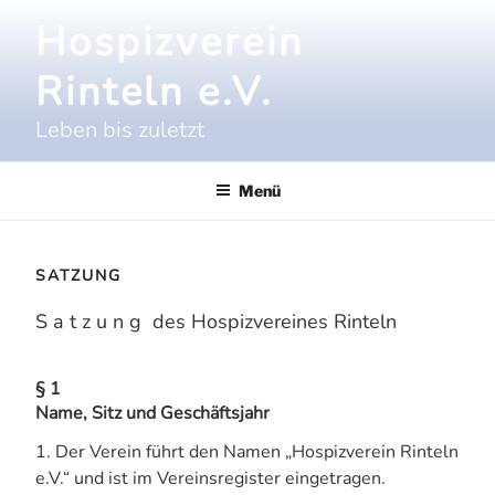
Zum
Hospizverein
Inhalt
springen
Rinteln e.V.
Leben bis zuletzt
Menü
SATZUNG
S a t z u n g des Hospizvereines Rinteln
§ 1
Name, Sitz und Geschäftsjahr
1. Der Verein führt den Namen „Hospizverein Rinteln
e.V.“ und ist im Vereinsregister eingetragen.