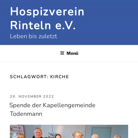
Zum
Hospizverein
Inhalt
springen
Rinteln e.V.
Leben bis zuletzt
Menü
SCHLAGWORT:
KIRCHE
VERÖFFENTLICHT
29. NOVEMBER 2022
Spende der Kapellengemeinde
AM
Todenmann