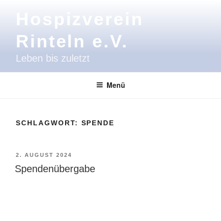
Zum
Hospizverein
Inhalt
springen
Rinteln e.V.
Leben bis zuletzt
Menü
SCHLAGWORT:
SPENDE
VERÖFFENTLICHT
2. AUGUST 2024
AM
Spendenübergabe