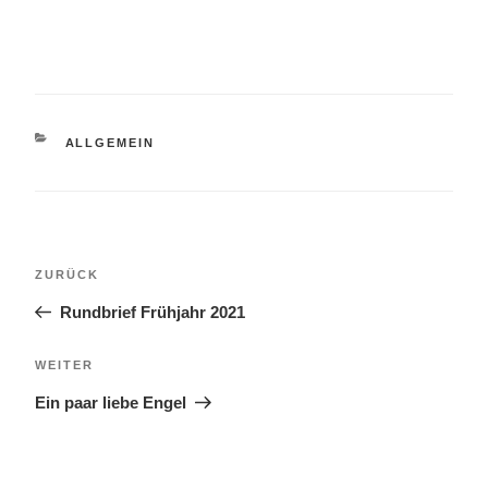
KATEGORIEN
ALLGEMEIN
Beitragsnavigation
Vorheriger
ZURÜCK
Beitrag
Rundbrief Frühjahr 2021
Nächster
WEITER
Beitrag
Ein paar liebe Engel