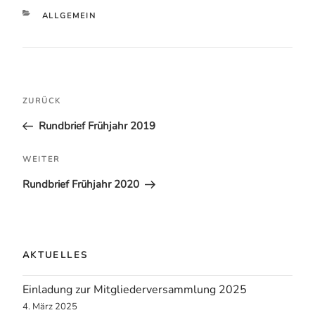
KATEGORIEN
ALLGEMEIN
Beitragsnavigation
Vorheriger
ZURÜCK
Beitrag
Rundbrief Frühjahr 2019
Nächster
WEITER
Beitrag
Rundbrief Frühjahr 2020
AKTUELLES
Einladung zur Mitgliederversammlung 2025
4. März 2025