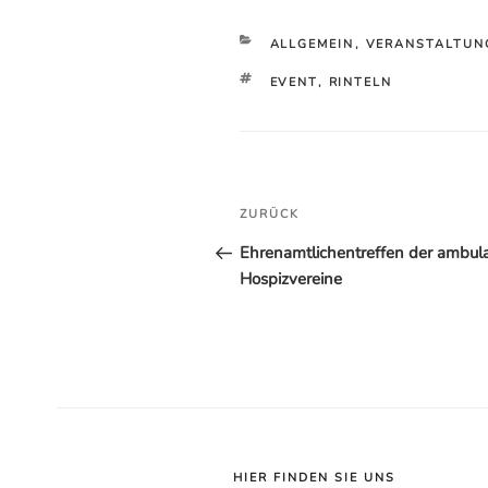
KATEGORIEN
ALLGEMEIN
,
VERANSTALTUN
SCHLAGWÖRTER
EVENT
,
RINTELN
Beitragsnavigation
Vorheriger
ZURÜCK
Beitrag
Ehrenamtlichentreffen der ambul
Hospizvereine
HIER FINDEN SIE UNS