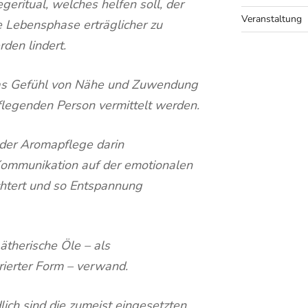
geritual, welches helfen soll, der
Veranstaltung
e Lebensphase erträglicher zu
den lindert.
das Gefühl von Nähe und Zuwendung
legenden Person vermittelt werden.
 der Aromapflege darin
Kommunikation auf der emotionalen
ichtert und so Entspannung
therische Öle – als
rierter Form – verwand.
lich sind die zumeist eingesetzten