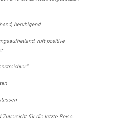
nd, beruhigend
ufhellend, ruft positive
or
nstreichler“
ten
lassen
versicht für die letzte Reise.