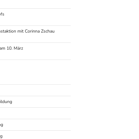
ofs
staktion mit Corinna Zschau
 am 10. März
ildung
ng
ng