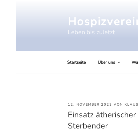
Zum
Inhalt
Hospizverein
springen
Leben bis zuletzt
Startseite
Über uns
Wa
VERÖFFENTLICHT
12. NOVEMBER 2023
VON
KLAUS
Einsatz ätherischer
AM
Sterbender